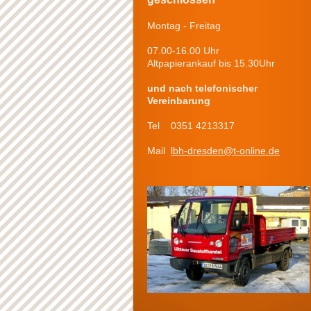
Montag - Freitag
07.00-16.00 Uhr
Altpapierankauf bis 15.30Uhr
und nach telefonischer
Vereinbarung
Tel 0351 4213317
Mail
lbh-dresden@t-online.de